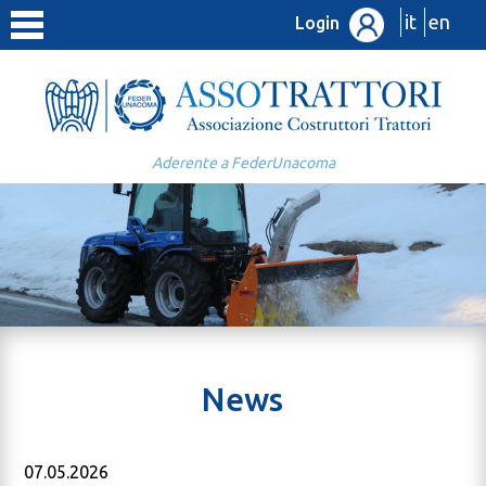
it
en
Login
Aderente a FederUnacoma
News
07.05.2026