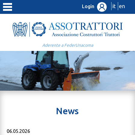
it
en
Login
Aderente a FederUnacoma
News
06.05.2026