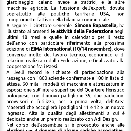
giardinaggio; calano invece le trattrici, e le altre
macchine agricole. La flessione dell’export, dovuta
soprattutto alle politiche tariffarie USA, non
compromette l’attivo della bilancia commerciale.
A seguire il Direttore Generale,
Simona Rapastella,
ha
illustrato ai presenti
le attività della Federazione
negli
ultimi 18 mesi e quelle in calendario per il resto
dell’anno con particolare riferimento alla prossima
edizione di
EIMA International (10/14 novembre),
dove
converge molto del lavoro tecnico, economico e di
relazioni realizzato dalla Federazione, e finalizzato alla
cooperazione fra i Paesi.
A livelli record le richieste di partecipazione alla
rassegna con 1800 aziende confermate e 100 in lista di
attesa. 60 mila i modelli di macchine e attrezzature in
esposizione sull’intera superficie del Quartiere fieristico
bolognese, con il nuovo padiglione 35, due padiglioni
provvisori e l’utilizzo, per la prima volta, dell’Area
Maserati che accoglierà i padiglioni 11 e 12 e un nuovo
ingresso. Alta la qualità degli allestimenti a cui è
dedicato anche un premio realizzato con Adi Design.
Nel corso dell’assemblea si è proceduto anche alle
elezioni
per il
rinnovo di alcune cariche associative: