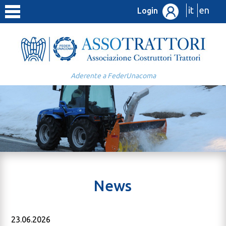
it
en
Login
Aderente a FederUnacoma
News
23.06.2026