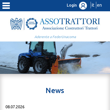
it
en
Login
Aderente a FederUnacoma
News
08.07.2026